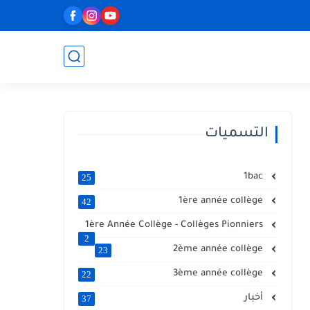
التسميات
1bac
25
1ère année collège
42
1ère Année Collège - Collèges Pionniers
2
2ème année collège
23
3ème année collège
22
أخبار
37