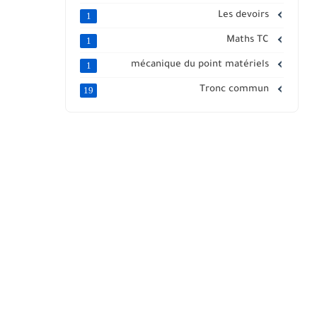
Les devoirs
1
Maths TC
1
mécanique du point matériels
1
Tronc commun
19