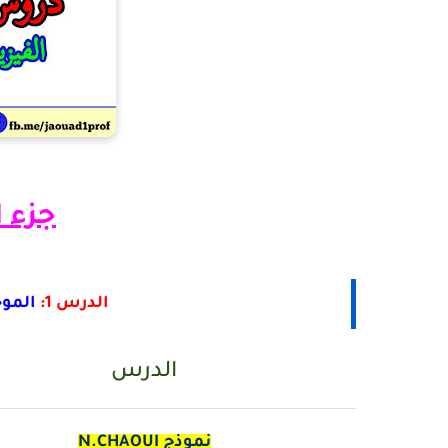
جزء 
الدرس 1:
الموج
الدرس
نموذج N.CHAOUI