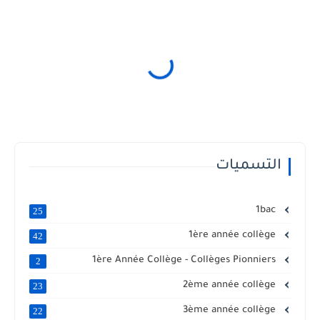
التسميات
1bac
25
1ère année collège
42
1ère Année Collège - Collèges Pionniers
2
2ème année collège
23
3ème année collège
22