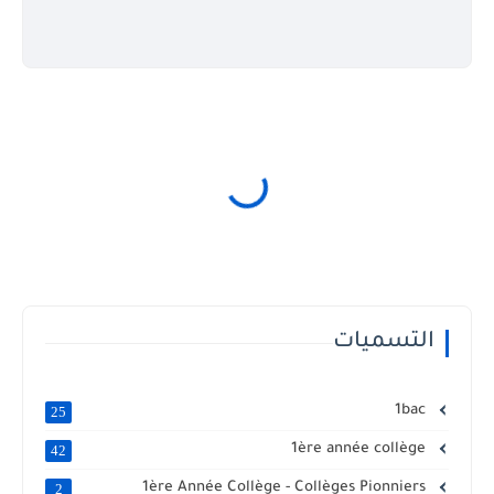
التسميات
1bac
25
1ère année collège
42
1ère Année Collège - Collèges Pionniers
2