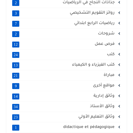
جذاذات النجاح في الرياضيات
2
روائز التقويم التشخيصي
3
رياضيات الرابع ابتدائي
7
شروحات
2
فرص عمل
12
كتب
24
كتب الفيزياء و الكيمياء
13
مباراة
21
مواقع أخرى
9
وثائق إدارية
14
وثائق الأستاذ
34
وثائق التعليم الأولي
23
didactique et pédagogique
1