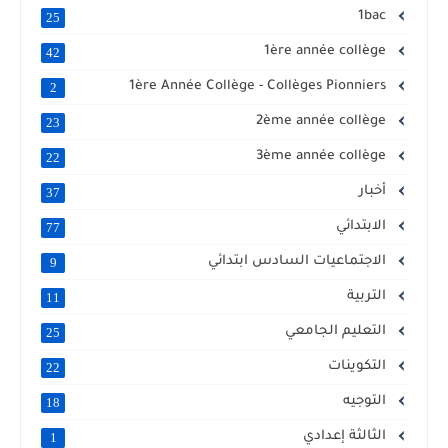
1bac
25
1ère année collège
42
1ère Année Collège - Collèges Pionniers
2
2ème année collège
23
3ème année collège
22
أخبار
37
الابتدائي
77
الاجتماعيات السادس ابتدائي
9
التربية
11
التعليم الجامعي
25
التكوينات
22
التوجيه
18
الثالثة إعدادي
1