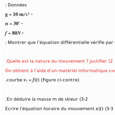
Données :
• 𝐠 = 𝟏𝟎 𝐦/s²
• 𝛂 = 𝟑𝟎°
• 𝒇 = 𝟖𝟎𝑵
2) Quelle est la nature du mouvement ? justifier.
courbe 𝒗
= 𝒇(𝒕) (figure ci-contre).
𝑮
3-2) En déduire la masse m de skieur.
3-3) Ecrire l’équation horaire du mouvement 𝒙(𝒕)