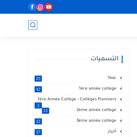
التسميات
1bac
25
1ère année collège
42
1ère Année Collège - Collèges Pionniers
2
2ème année collège
23
3ème année collège
22
أخبار
37