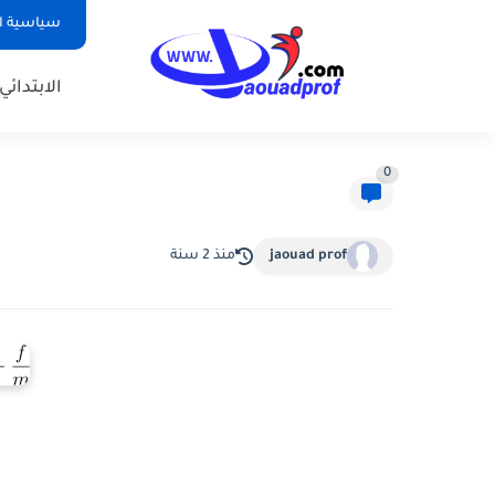
سياسية ا
الابتدائي
0
jaouad prof
منذ 2 سنة