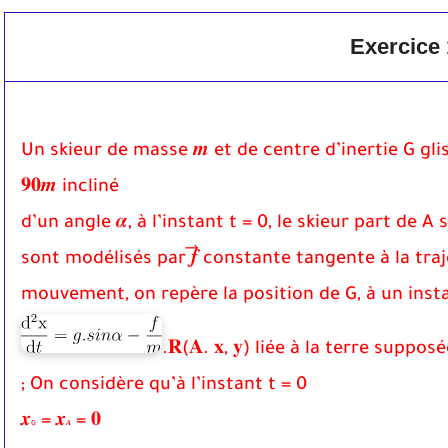
Exercice 
Un skieur de masse 𝒎 et de centre d’inertie G gli
𝟗𝟎𝒎 incliné
d’un angle 𝜶, à l’instant t = 0, le skieur part de A
sont modélisés par
𝒇⃗⃗ constante tangente à la t
mouvement, on repère la position de G, à un instan
𝐑(𝐀. 𝐱, 𝐲) liée à la terre supposé
On considère qu’à l’instant t = 0 ;
𝒙
= 𝒙
= 𝟎
G
𝑨