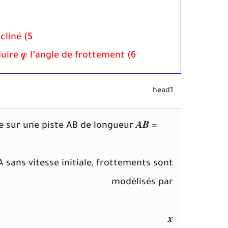
5) Déterminer l’intensité R de la réaction du plan incliné.
6) Déterminer le coefficient de frottement 𝒌 et déduire 𝝋 l’angle de frottement.
head1
e sur une piste AB de longueur 𝑨𝑩 =
e A sans vitesse initiale, frottements sont
modélisés par
𝒙