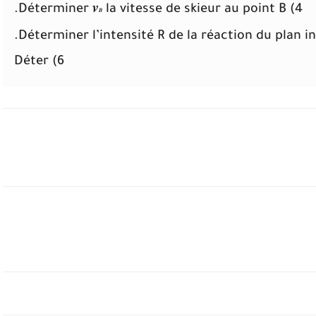
la vitesse de skieur au point B.
4) Déterminer 𝒗
𝑩
6) Déter