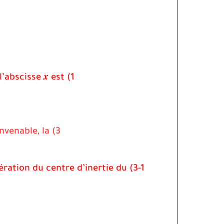
1) Montrer que l’équation différentielle vérifie par l’abscisse 𝒙 est :
3) On obtient à l’aide d’un matériel informatique convenable, la
lération du centre d’inertie du
3-1) Déterminer graphiquement 𝒂