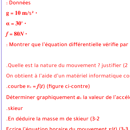
Données :
• 𝐠 = 𝟏𝟎 𝐦/s²
• 𝛂 = 𝟑𝟎°
• 𝒇 = 𝟖𝟎𝑵
2) Quelle est la nature du mouvement ? justifier.
courbe 𝒗
= 𝒇(𝒕) (figure ci-contre).
𝑮
la valeur de l’accé
𝑮
skieur.
3-2) En déduire la masse m de skieur.