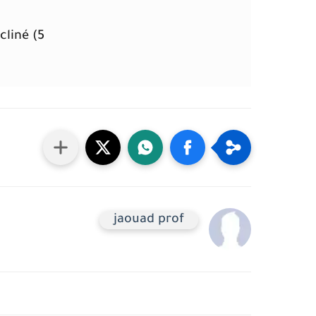
5) Déterminer l’intensité R de la réaction du plan incliné.
jaouad prof