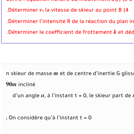
3-3) Ecrire l’équation horaire du mouvement 𝒙(𝒕)
la vitesse de skieur au point B.
4) Déterminer 𝒗
𝑩
n skieur de masse 𝒎 et de centre d’inertie G gliss
𝟗𝟎𝒎 incliné
d’un angle 𝜶, à l’instant t = 0, le skieur part d
On considère qu’à l’instant t = 0 ;