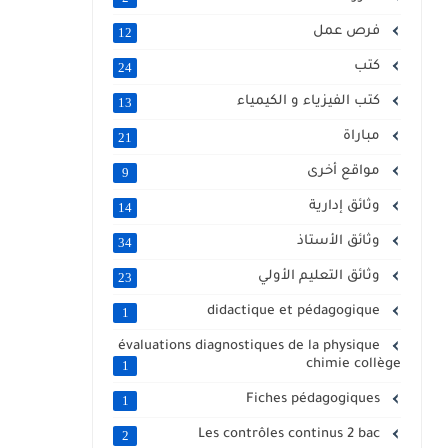
فرص عمل
12
كتب
24
كتب الفيزياء و الكيمياء
13
مباراة
21
مواقع أخرى
9
وثائق إدارية
14
وثائق الأستاذ
34
وثائق التعليم الأولي
23
didactique et pédagogique
1
évaluations diagnostiques de la physique
chimie collège
1
Fiches pédagogiques
1
Les contrôles continus 2 bac
2