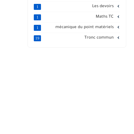
Les devoirs
1
Maths TC
1
mécanique du point matériels
1
Tronc commun
19