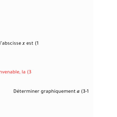
1) Montrer que l’équation différentielle vérifie par l’abscisse 𝒙 est :
3) On obtient à l’aide d’un matériel informatique convenable, la
3-1) Déterminer graphiquement 𝒂