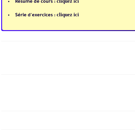
cliquez ici
Résumé de cours :
cliquez ici
Série d'exercices :