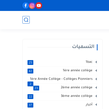
التسميات
1bac
25
1ère année collège
42
1ère Année Collège - Collèges Pionniers
2
2ème année collège
23
3ème année collège
22
أخبار
37