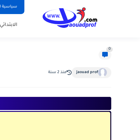
سياسية ا
الابتدائي
0
jaouad prof
منذ 2 سنة