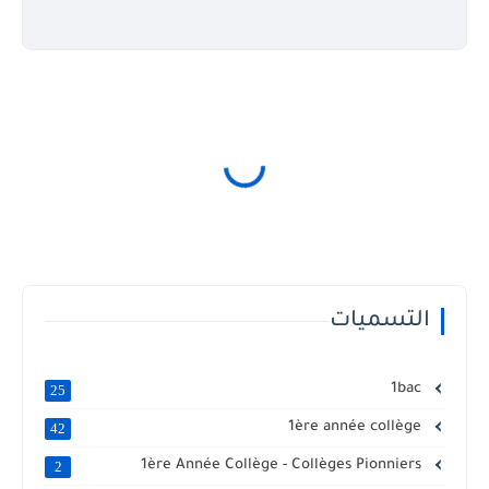
التسميات
1bac
25
1ère année collège
42
1ère Année Collège - Collèges Pionniers
2