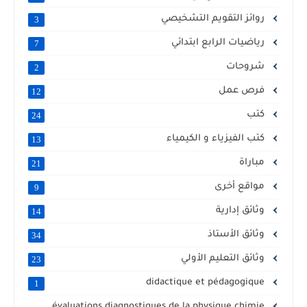
روائز التقويم التشخيصي
3
رياضيات الرابع ابتدائي
7
شروحات
2
فرص عمل
12
كتب
24
كتب الفيزياء و الكيمياء
13
مباراة
21
مواقع أخرى
9
وثائق إدارية
14
وثائق الأستاذ
34
وثائق التعليم الأولي
23
didactique et pédagogique
1
évaluations diagnostiques de la physique chimie