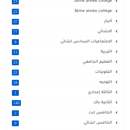
2ème année collège
23
3ème année collège
22
أخبار
37
الابتدائي
77
الاجتماعيات السادس ابتدائي
9
التربية
11
التعليم الجامعي
25
التكوينات
22
التوجيه
18
الثالثة إعدادي
1
الثانية باك
149
الخامس ابت
2
الخامس ابتدائي
9