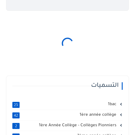
التسميات
1bac
25
1ère année collège
42
1ère Année Collège - Collèges Pionniers
2