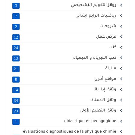
روائز التقويم التشخيصي
3
رياضيات الرابع ابتدائي
7
شروحات
2
فرص عمل
12
كتب
24
كتب الفيزياء و الكيمياء
13
مباراة
21
مواقع أخرى
9
وثائق إدارية
14
وثائق الأستاذ
34
وثائق التعليم الأولي
23
didactique et pédagogique
1
évaluations diagnostiques de la physique chimie