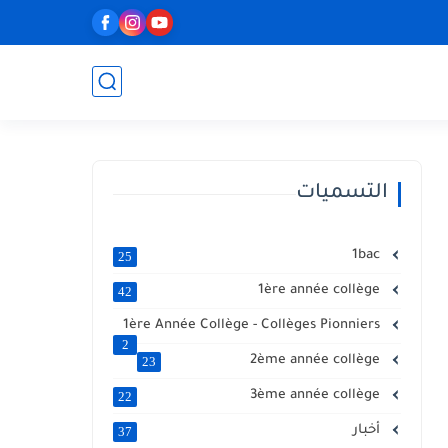
التسميات
1bac
25
1ère année collège
42
1ère Année Collège - Collèges Pionniers
2
2ème année collège
23
3ème année collège
22
أخبار
37