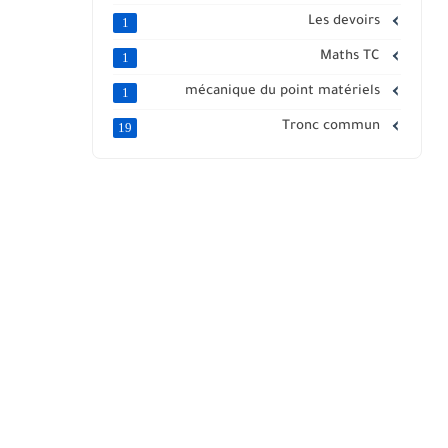
Les devoirs
1
Maths TC
1
mécanique du point matériels
1
Tronc commun
19