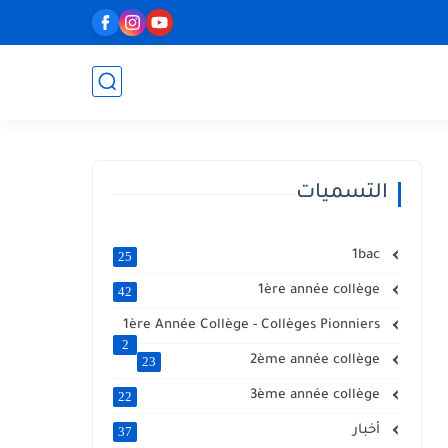
التسميات
1bac
25
1ère année collège
42
1ère Année Collège - Collèges Pionniers
2
2ème année collège
23
3ème année collège
22
أخبار
37