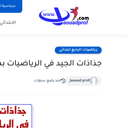
سياسية ا
الابتدائي
رياضيات الرابع ابتدائي
جذاذات الجيد في الرياضيات بصيغة pdf و word الراب
jaouad prof
منذ بضع سنوات