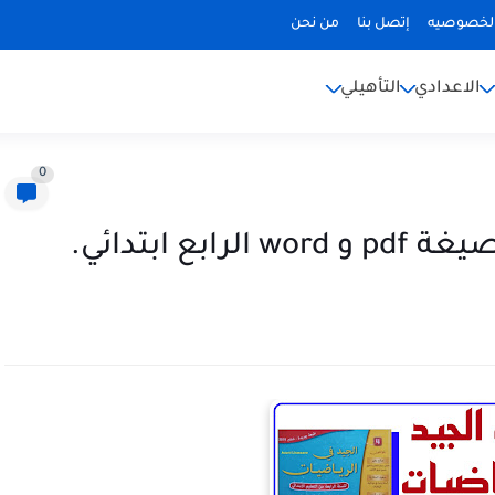
لخصوصيه
إتصل بنا
من نحن
الاعدادي
التأهيلي
0
ع ابتدائي.