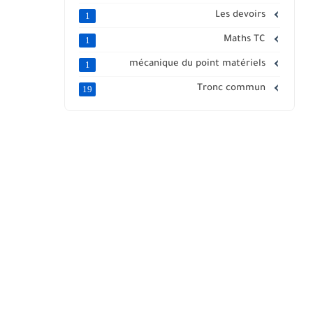
Les devoirs
1
Maths TC
1
mécanique du point matériels
1
Tronc commun
19