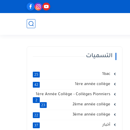
التسميات
1bac
25
1ère année collège
42
1ère Année Collège - Collèges Pionniers
2
2ème année collège
23
3ème année collège
22
أخبار
37