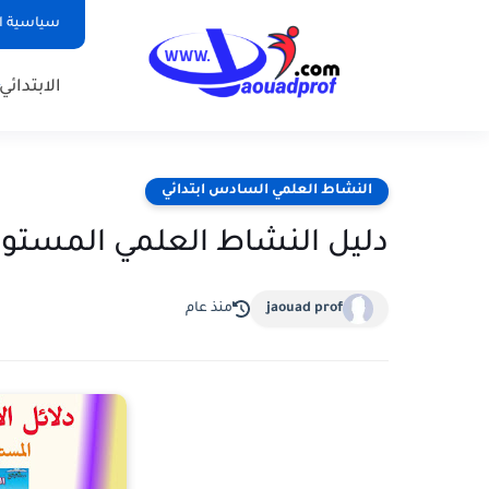
سياسية ا
الابتدائي
النشاط العلمي السادس ابتدائي
دليل النشاط العلمي المستوى
jaouad prof
منذ عام