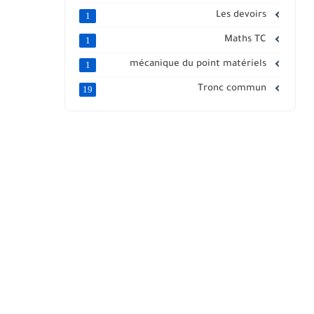
Les devoirs
1
Maths TC
1
mécanique du point matériels
1
Tronc commun
19