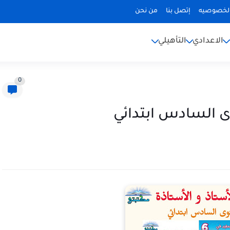
لخصوصيه
إتصل بنا
من نحن
الاعدادي
التأهيلي
0
 السادس ابتدائي