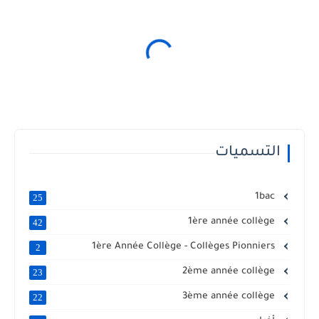
التسميات
1bac
25
1ère année collège
42
1ère Année Collège - Collèges Pionniers
2
2ème année collège
23
3ème année collège
22