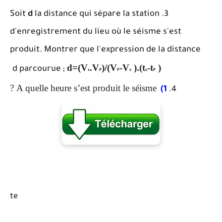
Soit
d
la distance qui sépare la station
d'enregistrement du lieu où le séisme s'est
produit. Montrer que l'expression de la distance
d=(V
.V
)/(V
-V
).(t
-t
)
d parcourue ;
s
P
P
s
s
P
A quelle heure s’est produit le séisme ?
1)
te