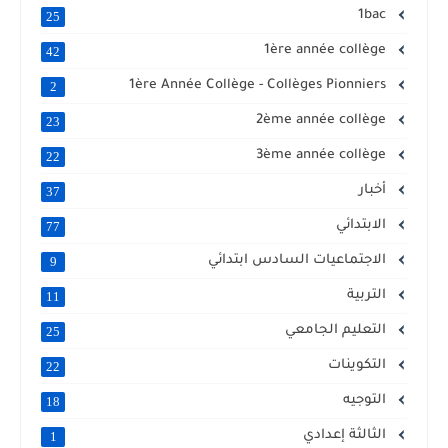
1bac
25
1ère année collège
42
1ère Année Collège - Collèges Pionniers
2
2ème année collège
23
3ème année collège
22
أخبار
37
الابتدائي
77
الاجتماعيات السادس ابتدائي
9
التربية
11
التعليم الجامعي
25
التكوينات
22
التوجيه
18
الثالثة إعدادي
1