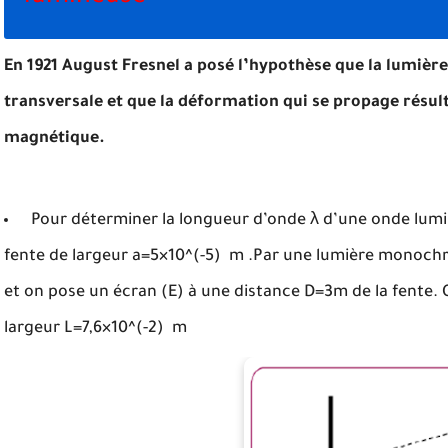
En 1921 August Fresnel a posé l’hypothèse que la lumiè
transversale et que la déformation qui se propage résu
magnétique.
Pour déterminer la longueur d’onde λ d’une onde lumin
fente de largeur a=5×10^(-5) m .Par une lumière monochr
et on pose un écran (E) à une distance D=3m de la fente.
largeur L=7,6×10^(-2) m