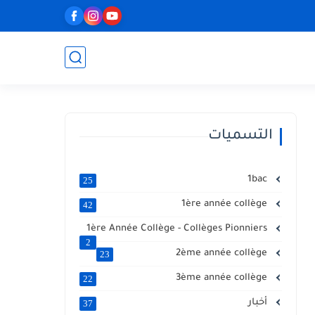
التسميات
1bac
25
1ère année collège
42
1ère Année Collège - Collèges Pionniers
2
2ème année collège
23
3ème année collège
22
أخبار
37