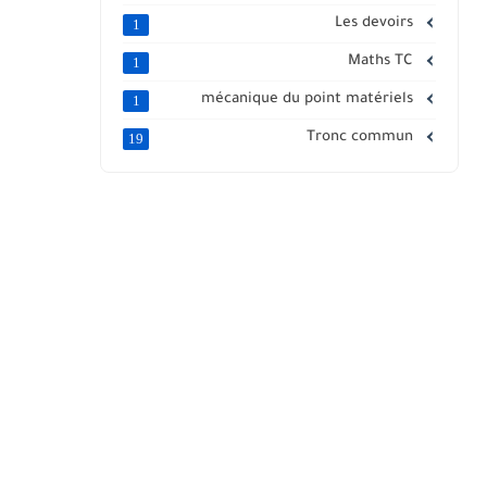
Les devoirs
1
Maths TC
1
mécanique du point matériels
1
Tronc commun
19