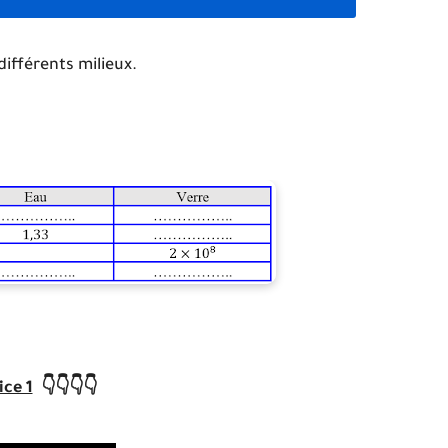
fférents milieux.
ice 1
👇👇👇👇