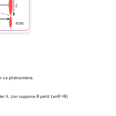
rver ce phénomène.
uler λ. (on suppose θ petit tanθ ≈θ)