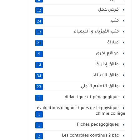
فرص عمل
12
كتب
24
كتب الفيزياء و الكيمياء
13
مباراة
21
مواقع أخرى
9
وثائق إدارية
14
وثائق الأستاذ
34
وثائق التعليم الأولي
23
didactique et pédagogique
1
évaluations diagnostiques de la physique
chimie collège
1
Fiches pédagogiques
1
Les contrôles continus 2 bac
2