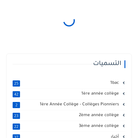
التسميات
1bac
25
1ère année collège
42
1ère Année Collège - Collèges Pionniers
2
2ème année collège
23
3ème année collège
22
أخبار
37