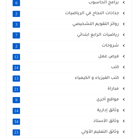
برامج الحاسوب
6
جذاذات النجاح في الرياضيات
2
روائز التقويم التشخيصي
3
رياضيات الرابع ابتدائي
7
شروحات
2
فرص عمل
12
كتب
24
كتب الفيزياء و الكيمياء
13
مباراة
21
مواقع أخرى
9
وثائق إدارية
14
وثائق الأستاذ
34
وثائق التعليم الأولي
23