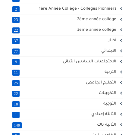
1ère Année Collège - Collèges Pionniers
2
2ème année collège
23
3ème année collège
22
أخبار
37
الابتدائي
77
الاجتماعيات السادس ابتدائي
9
التربية
11
التعليم الجامعي
25
التكوينات
22
التوجيه
18
الثالثة إعدادي
1
الثانية باك
149