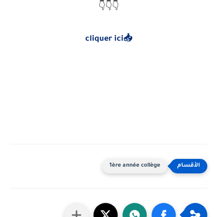
👇👇👇
cliquer ici📥
1ère année collège