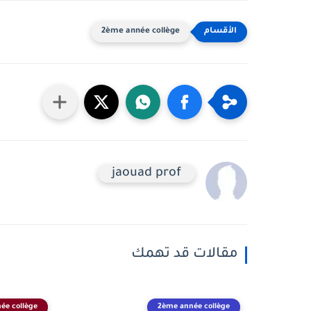
2ème année collège
jaouad prof
مقالات قد تهمك
ée collège
2ème année collège