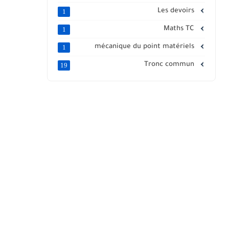
Les devoirs
1
Maths TC
1
mécanique du point matériels
1
Tronc commun
19