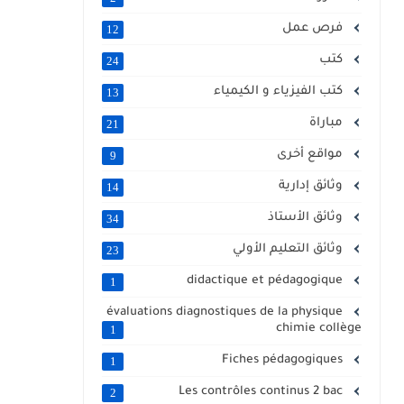
فرص عمل
12
كتب
24
كتب الفيزياء و الكيمياء
13
مباراة
21
مواقع أخرى
9
وثائق إدارية
14
وثائق الأستاذ
34
وثائق التعليم الأولي
23
didactique et pédagogique
1
évaluations diagnostiques de la physique
chimie collège
1
Fiches pédagogiques
1
Les contrôles continus 2 bac
2