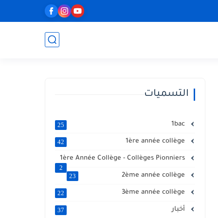
التسميات
1bac
25
1ère année collège
42
1ère Année Collège - Collèges Pionniers
2
2ème année collège
23
3ème année collège
22
أخبار
37