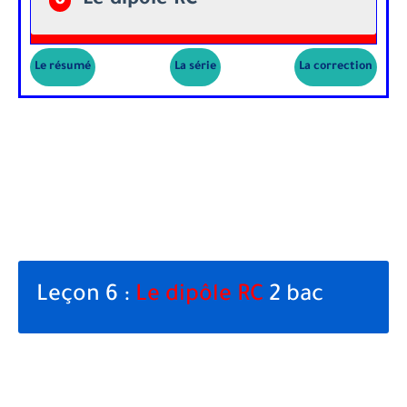
6
-Le dipôle RC
Le résumé
La série
La correction
Leçon 6 :
Le dipôle RC
2 bac