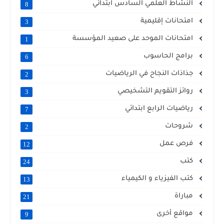
النشاط العلمي السادس ابتدائي
8
امتحانات إقليمية
3
امتحانات الموحد على صعيد المؤسسة
1
برامج الحاسوب
6
جذاذات النجاح في الرياضيات
2
روائز التقويم التشخيصي
3
رياضيات الرابع ابتدائي
7
شروحات
2
فرص عمل
12
كتب
24
كتب الفيزياء و الكيمياء
13
مباراة
21
مواقع أخرى
9