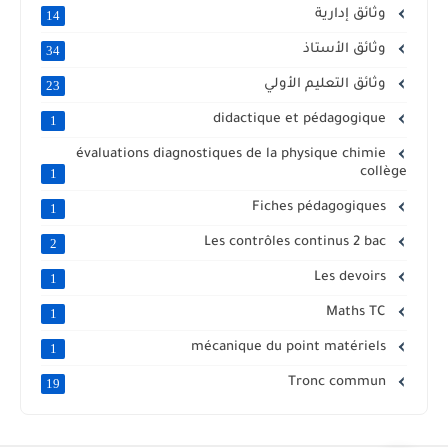
وثائق إدارية
14
وثائق الأستاذ
34
وثائق التعليم الأولي
23
didactique et pédagogique
1
évaluations diagnostiques de la physique chimie
collège
1
Fiches pédagogiques
1
Les contrôles continus 2 bac
2
Les devoirs
1
Maths TC
1
mécanique du point matériels
1
Tronc commun
19