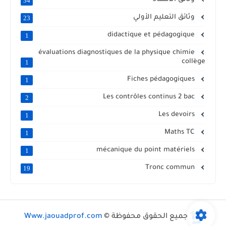
34
وثائق التعليم الأولي
23
didactique et pédagogique
1
évaluations diagnostiques de la physique chimie
collège
1
Fiches pédagogiques
1
Les contrôles continus 2 bac
2
Les devoirs
1
Maths TC
1
mécanique du point matériels
1
Tronc commun
19
جميع الحقوق محفوظة ©
Www.jaouadprof.com