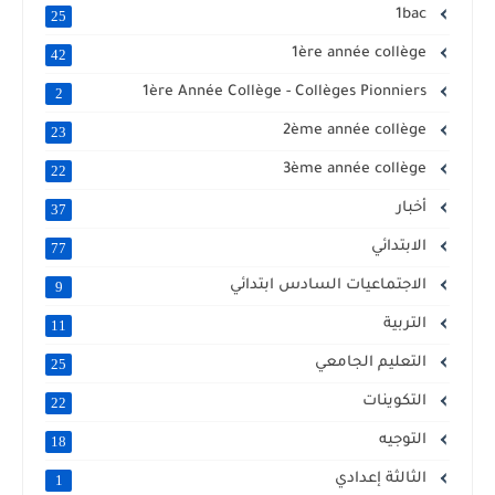
1bac
25
1ère année collège
42
1ère Année Collège - Collèges Pionniers
2
2ème année collège
23
3ème année collège
22
أخبار
37
الابتدائي
77
الاجتماعيات السادس ابتدائي
9
التربية
11
التعليم الجامعي
25
التكوينات
22
التوجيه
18
الثالثة إعدادي
1