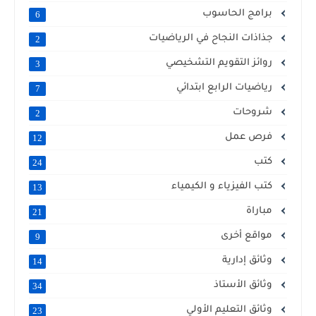
برامج الحاسوب
6
جذاذات النجاح في الرياضيات
2
روائز التقويم التشخيصي
3
رياضيات الرابع ابتدائي
7
شروحات
2
فرص عمل
12
كتب
24
كتب الفيزياء و الكيمياء
13
مباراة
21
مواقع أخرى
9
وثائق إدارية
14
وثائق الأستاذ
34
وثائق التعليم الأولي
23