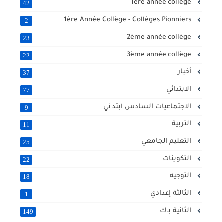
1ère année collège
42
1ère Année Collège - Collèges Pionniers
2
2ème année collège
23
3ème année collège
22
أخبار
37
الابتدائي
77
الاجتماعيات السادس ابتدائي
9
التربية
11
التعليم الجامعي
25
التكوينات
22
التوجيه
18
الثالثة إعدادي
1
الثانية باك
149