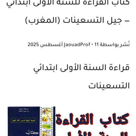
كتاب القراءة للسنة الأولى ابتدائي
— جيل التسعينات (المغرب)
نُشر بواسطة
11 أغسطس 2025
•
JaouadProf
قراءة السنة الأولى ابتدائي
التسعينات