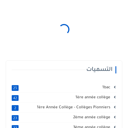
التسميات
1bac
25
1ère année collège
42
1ère Année Collège - Collèges Pionniers
2
2ème année collège
23
3ème année collège
22